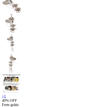
+
1
40% OFF
Frete grátis